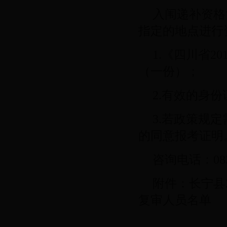
入闱递补资格
指定的地点进行
1.《四川省2
（一份）；
2.有效的身
3.若政策规
的同意报考证明
咨询电话：0831
附件：长宁县
复审人员名单