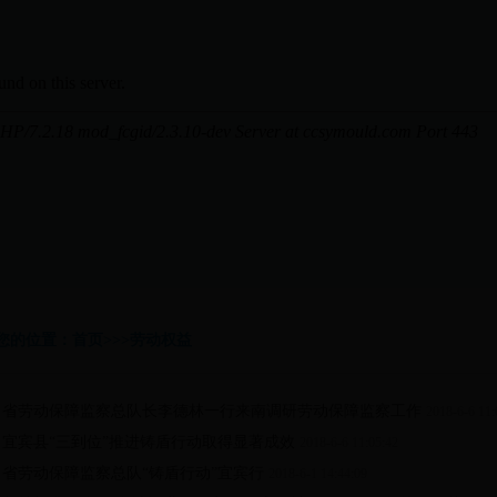
您的位置：首页>>>劳动权益
·
省劳动保障监察总队长李德林一行来南调研劳动保障监察工作
2018-6-6 11:
·
宜宾县“三到位”推进铸盾行动取得显著成效
2018-6-6 11:05:42
·
省劳动保障监察总队“铸盾行动”宜宾行
2018-6-1 14:44:09