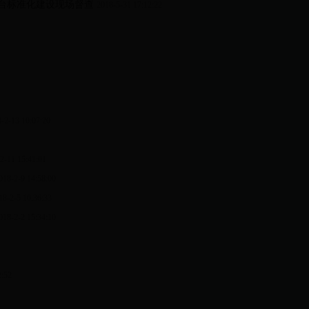
平台标准化建设现场督查
2018-5-31 17:12:22
-2-13 10:07:20
2-11 15:41:01
018-2-9 14:58:00
18-2-5 10:36:33
018-2-2 15:34:10
2:52