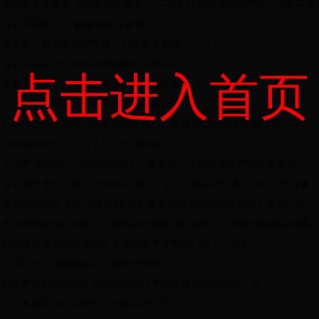
·
坚持标准不降低 全域推进不停步 ——市人社局开展2018年第二次基层
·
扶贫帮困暖人心 赠送锦旗表谢意
2018-5-18 10:23:20
·
兴文县：督查企业维民权，日常巡查在路上
2018-5-10 15:38:09
·
宜宾市召开全市劳动保障监察交流培训会
2018-4-25 14:53:04
点击进入首页
·
宜宾市召开农民工工资支付政府考核工作会
2018-4-24 10:19:09
·
市人社系统召开劳动保障监察工作警示会
2018-2-28 10:13:19
·
市解决企业工资拖欠问题联席会议办公室督查组到珙县督查指导工作
2018
·
珙县召开农民工工资支付工作推进会
2018-2-13 10:05:20
·
办实事 求实效 —宜宾县农民工工资支付工作得到省督查组高度肯定
2018-
·
宜宾召开全市工资工作会传达省厅工资工作精神及部署2018年工作任务
2
·
落实化解责任 集中力量化解 宜宾县再次强力推进治理农民工欠薪工作
20
·
省政府开展拖欠农民工工资问题专项整治行动第一工作督查组来宜督查
2
·
我市再次开展拖欠农民工工资问题专项整治行动工作督查
2018-2-1 12:02:27
·
《劳动争议调解仲裁法》颁布十周年
2018-1-31 13:40:06
·
我市调整解决企业工资拖欠问题联席会议成员单位组成人员
2018-1-30 11:3
·
江安县召开2017年农民工欠薪清理工作会
2018-1-18 12:02:03