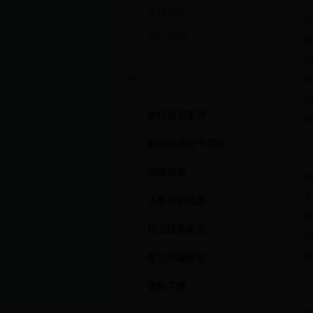
直属单位
·
统计公报
·
·
·
珙
·
参保信息查询
·
职业资格证书查询
招聘信息
·
加
·
宜
人事考试信息
·
职业技能鉴定
·
·
提
常见问题解答
资料下载