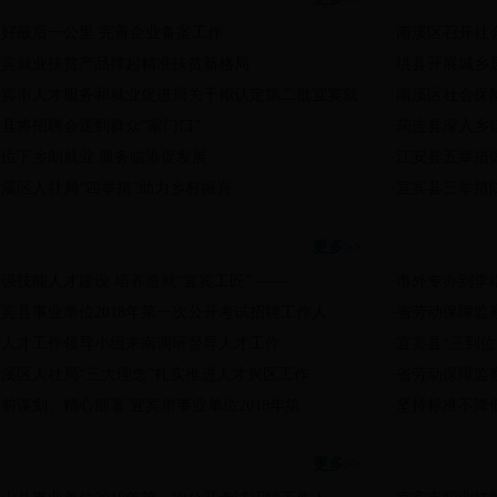
做好最后一公里 完善企业备案工作
·
南溪区召开社
宜宾就业扶贫产品撑起精准扶贫新格局
·
珙县开展城乡
宜宾市人才服务和就业促进局关于拟认定第二批宜宾就
·
南溪区社会保
县将招聘会送到群众“家门口”
·
筠连县深入乡
岗位下乡助就业 服务临港促发展
·
江安县五举措
南溪区人社局“四举措”助力乡村振兴
·
宜宾县三举措
人事人才
劳动
更多>>
强技能人才建设 培养造就“宜宾工匠” ——
·
市外专办到李
宾县事业单位2018年第一次公开考试招聘工作人
·
省劳动保障监
市人才工作领导小组来南调研督导人才工作
·
宜宾县“三到
南溪区人社局“三大理念”扎实推进人才兴区工作
·
省劳动保障监
前谋划、精心部署 宜宾市事业单位2018年第
·
坚持标准不降
人事考试信息
职业技
更多>>