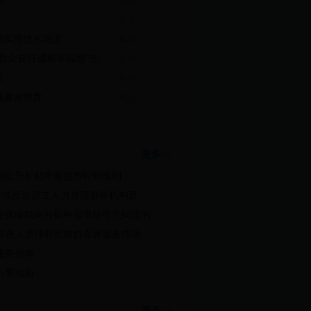
动
6-28
6-28
期实用技术培训
6-26
群众获得感和幸福感”主
6-26
束
6-25
题廉政教育
6-22
指南
更多>>
能提升补贴申领也有时间限制
5体育在线投注设立人力资源服务机构及
失业保险稳岗补贴申报审核有关问题的
待遇人员领取资格协查表服务指南
服务指南
办事指南
保障
更多>>