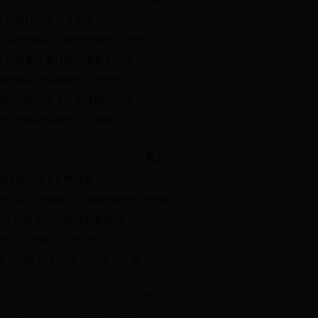
会保险扶贫工作专题会
居保流动银行收费暨政策宣传活动
险局积极开展社银融通服务试点
镇开展社会保障扶贫工作督查
做好社保基金支付风险防范工作
防范化解社保基金支付风险
权益
更多>>
端镇调研外专引智项目
察总队长李德林一行来南调研劳动保障监
位”推进铸盾行动取得显著成效
察总队“铸盾行动”宜宾行
低 全域推进不停步 ——市人社局
能鉴定
更多>>