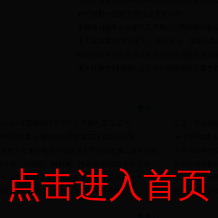
·
珙县开展城乡居保流动银行收费暨政策宣传活
·
做好最后一公里 完善企业备案工作
·
市就业训练中心赴雅江县开展对口帮扶藏区短
·
市人社局举办“不忘初心、牢记使命，增强人民
·
四川省公务员录用面试考官培训宜宾班圆满结
·
市人社系统副科级以上干部赴眉州监狱开展专
公告公示
办事
更多>>
et38365体育在线投注关于公示第七届“宜宾市
·
注意！职业技
et38365体育在线投注医疗保险审计项目比选结
·
bet3836
宜宾市人才服务和就业促进局关于拟认定第二批宜宾就
·
关于2018年
“转作风、抓落实、树形象、作表率”活动公开承诺书
·
享受社会保险
点击进入首页
共bet38365体育在线投注党组关于落实整改市
·
亲属关系证明
et38365体育在线投注关于2018年失业保险
·
劳动能力鉴定
就业促进
社会
更多>>